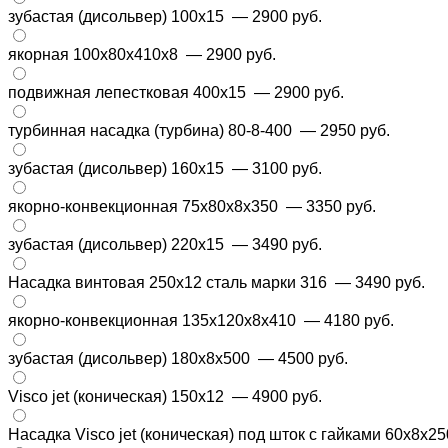
зубастая (дисольвер) 100x15
— 2900 руб.
якорная 100x80x410x8
— 2900 руб.
подвижная лепестковая 400х15
— 2900 руб.
турбинная насадка (турбина) 80-8-400
— 2950 руб.
зубастая (дисольвер) 160х15
— 3100 руб.
якорно-конвекционная 75x80x8x350
— 3350 руб.
зубастая (дисольвер) 220х15
— 3490 руб.
Насадка винтовая 250х12 сталь марки 316
— 3490 руб.
якорно-конвекционная 135x120x8x410
— 4180 руб.
зубастая (дисольвер) 180х8х500
— 4500 руб.
Visco jet (коническая) 150х12
— 4900 руб.
Насадка Visco jet (коническая) под шток с гайками 60x8x2