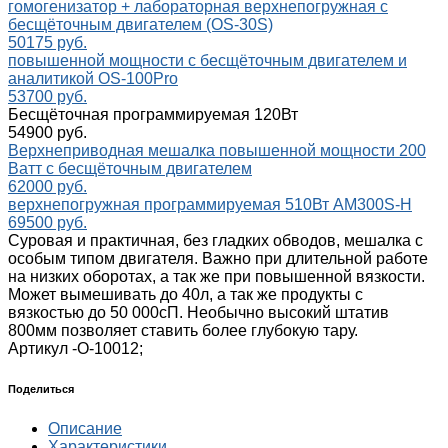
гомогенизатор + лабораторная верхнепогружная с
бесщёточным двигателем (OS-30S)
50175 руб.
повышенной мощности с бесщёточным двигателем и
аналитикой OS-100Pro
53700 руб.
Бесщёточная программируемая 120Вт
54900 руб.
Верхнеприводная мешалка повышенной мощности 200
Ватт с бесщёточным двигателем
62000 руб.
верхнепогружная программируемая 510Вт AM300S-H
69500 руб.
Суровая и практичная, без гладких обводов, мешалка с
особым типом двигателя. Важно при длительной работе
на низких оборотах, а так же при повышенной вязкости.
Может вымешивать до 40л, а так же продукты с
вязкостью до 50 000сП. Необычно высокий штатив
800мм позволяет ставить более глубокую тару.
Артикул -
О-10012;
Поделиться
Описание
Характеристики