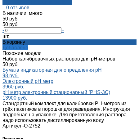
Посмотреть на aroma-reality.ru
0 отзывов
В наличии: много
50 руб.
50 руб.
-
+
шт.
В корзину
Добавлено
Похожие модели
Набор калибровочных растворов для pH-метров
50 руб.
Бумага индикаторная для определения pH
98 руб.
Электронный pH метр
3960 руб.
pH метр электронный стационарный (PHS-3C)
13900 руб.
Стандартный комплект для калибровки PH-метров из
трёх пакетиков в порошке для разведения. Инструкция
подробная на упаковке. Для приготовления раствора
надо использовать дистиллированную воду.
Артикул -
О-2752;
Поделиться