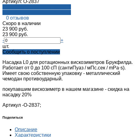
Артикул:
О-2837
Посмотреть на aroma-reality.ru
Посмотреть на aroma-reality.ru
0 отзывов
Cкоро в наличии
23 900 руб.
23 900 руб.
-
+
шт.
Cообщить о поступлении
Насадка L0 для ротационных вискозиметров Брукфилда.
Работает от 0 до 100 сП (сантиПуаз / мПс.сек / mPa·s).
Имеет свою собственную упаковку - металлический
чемодан противоударный.
покупавшим вискозиметр в нашем магазине - скидка на
насадку 20%
Артикул -
О-2837;
Поделиться
Описание
Характеристики