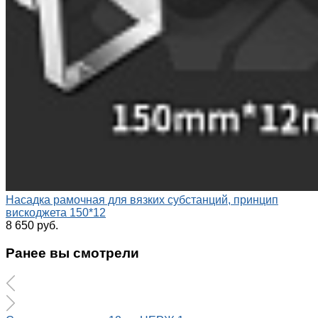
Насадка рамочная для вязких субстанций, принцип
вискоджета 150*12
8 650 руб.
Ранее вы смотрели