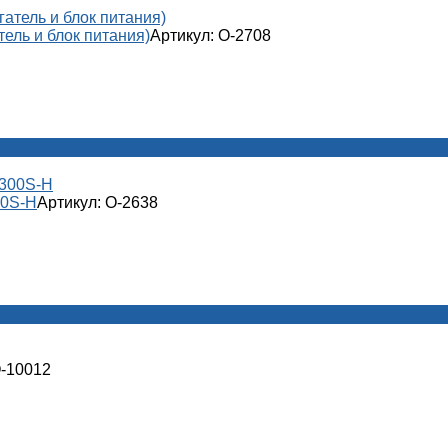
ель и блок питания)
Артикул: О-2708
00S-H
Артикул: О-2638
О-10012