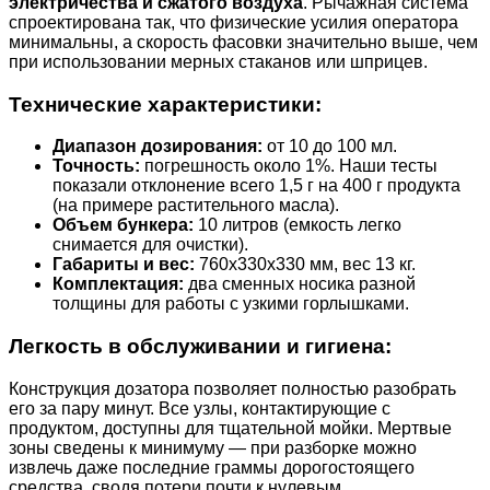
электричества и сжатого воздуха
. Рычажная система
спроектирована так, что физические усилия оператора
минимальны, а скорость фасовки значительно выше, чем
при использовании мерных стаканов или шприцев.
Технические характеристики:
Диапазон дозирования:
от 10 до 100 мл.
Точность:
погрешность около 1%. Наши тесты
показали отклонение всего 1,5 г на 400 г продукта
(на примере растительного масла).
Объем бункера:
10 литров (емкость легко
снимается для очистки).
Габариты и вес:
760х330х330 мм, вес 13 кг.
Комплектация:
два сменных носика разной
толщины для работы с узкими горлышками.
Легкость в обслуживании и гигиена:
Конструкция дозатора позволяет полностью разобрать
его за пару минут. Все узлы, контактирующие с
продуктом, доступны для тщательной мойки. Мертвые
зоны сведены к минимуму — при разборке можно
извлечь даже последние граммы дорогостоящего
средства, сводя потери почти к нулевым.